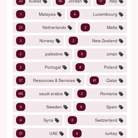
kuwait
Jordan
Italy
20
98
17
Malaysia
Luxembourg
1
6
Netherlands
Malta
23
2
Norway
New Zealand
3
2
palestine
oman
2
8
Portugal
Poland
2
4
Resources & Services
Qatar
37
41
saudi arabia
Romania
145
2
Sweden
Spain
9
9
Syria
Switzerland
4
8
UAE
turkey
81
6