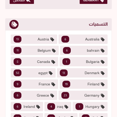
GERMANY
التفاصيل
التسميات
Austria
Australia
13
6
Belgium
bahrain
11
6
Canada
Bulgaria
8
1
egypt
Denmark
58
13
France
Finland
9
19
Greece
Germany
6
23
Ireland
iraq
Hungary
6
4
1