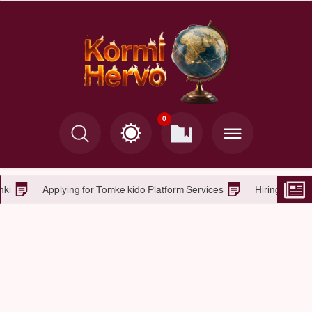
0
Tomke kido in Helsinki
Applying for Tomke kido Platform Service