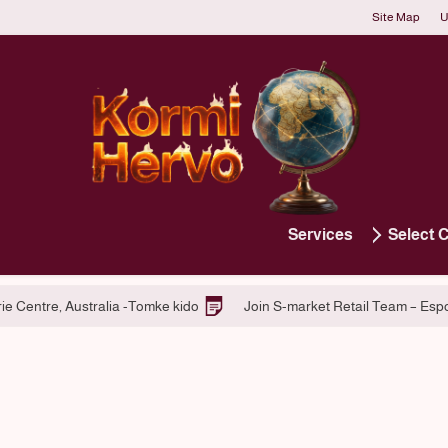
Site Map
U
Services
Select 
ces
Hiring at Macquarie Centre, Australia -Tomke kido
Join 