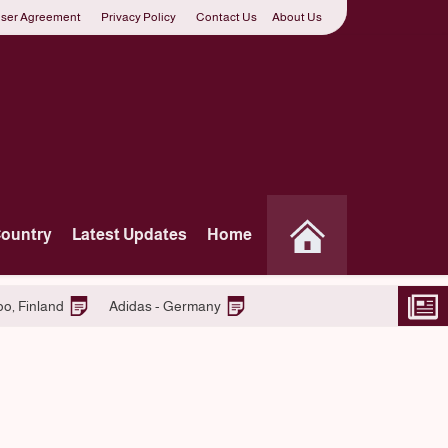
ser Agreement
Privacy Policy
Contact Us
About Us
Country
Latest Updates
Home
S-market Retail Team – Espoo, Finland
Adidas - Germany