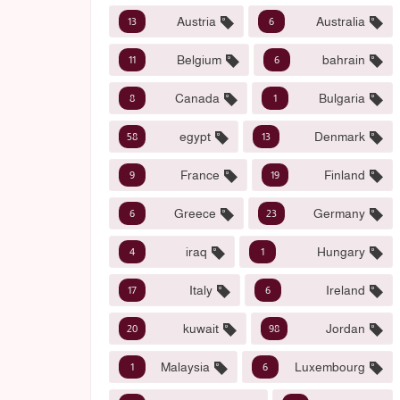
Austria
Australia
13
6
Belgium
bahrain
11
6
Canada
Bulgaria
8
1
egypt
Denmark
58
13
France
Finland
9
19
Greece
Germany
6
23
iraq
Hungary
4
1
Italy
Ireland
17
6
kuwait
Jordan
20
98
Malaysia
Luxembourg
1
6