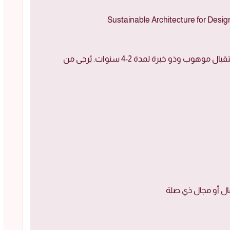
لتوظيف مدير مكتب المدير التنفيذي وموظف استقبال موهوب وذو خبرة لمدة 2-4 سنوات. يُرجى من
مال أو مجال ذي صلة