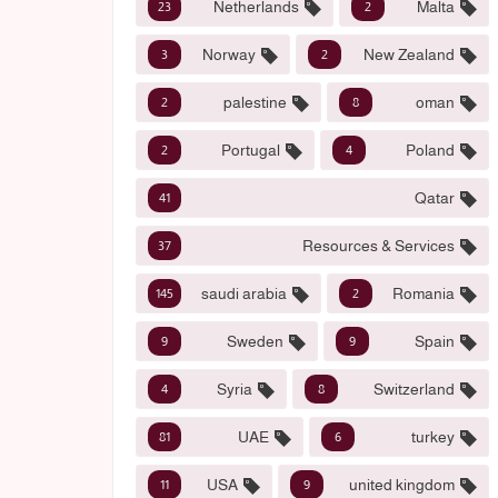
Netherlands
Malta
23
2
Norway
New Zealand
3
2
palestine
oman
2
8
Portugal
Poland
2
4
Qatar
41
Resources & Services
37
saudi arabia
Romania
145
2
Sweden
Spain
9
9
Syria
Switzerland
4
8
UAE
turkey
81
6
USA
united kingdom
11
9