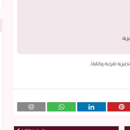
زية.
ليزية (قراءة وكتابة).