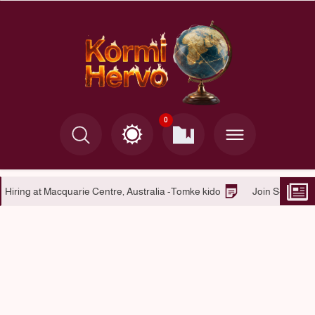
0
mke kido Platform Services
Hiring at Macquarie Centre, Australia 