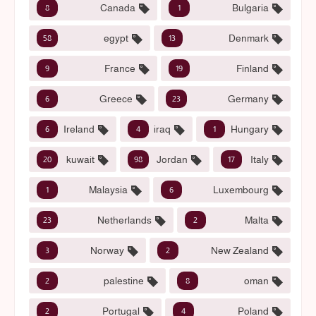
Canada
Bulgaria
8
1
egypt
Denmark
58
13
France
Finland
9
19
Greece
Germany
6
23
Ireland
iraq
Hungary
6
4
1
kuwait
Jordan
Italy
20
98
17
Malaysia
Luxembourg
1
6
Netherlands
Malta
23
2
Norway
New Zealand
3
2
palestine
oman
2
8
Portugal
Poland
2
4