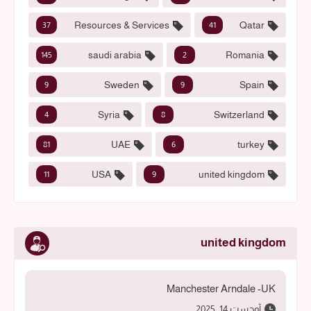
Resources & Services
Qatar
37
41
saudi arabia
Romania
145
2
Sweden
Spain
9
9
Syria
Switzerland
4
8
UAE
turkey
81
6
USA
united kingdom
11
9
united kingdom
Manchester Arndale -UK
أوجست 14, 2025