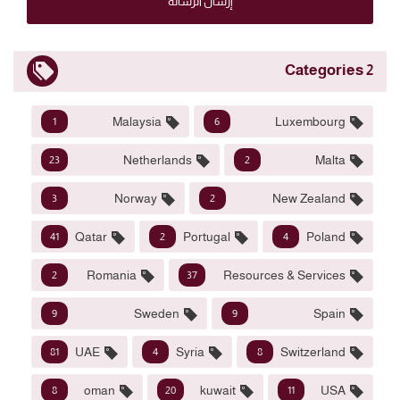
إرسال الرسالة
2 Categories
Malaysia
Luxembourg
1
6
Netherlands
Malta
23
2
Norway
New Zealand
3
2
Qatar
Portugal
Poland
41
2
4
Romania
Resources & Services
2
37
Sweden
Spain
9
9
UAE
Syria
Switzerland
81
4
8
oman
kuwait
USA
8
20
11