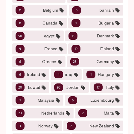
Belgium
bahrain
11
6
Canada
Bulgaria
8
1
egypt
Denmark
58
13
France
Finland
9
19
Greece
Germany
6
23
Ireland
iraq
Hungary
6
4
1
kuwait
Jordan
Italy
20
98
17
Malaysia
Luxembourg
1
6
Netherlands
Malta
23
2
Norway
New Zealand
3
2