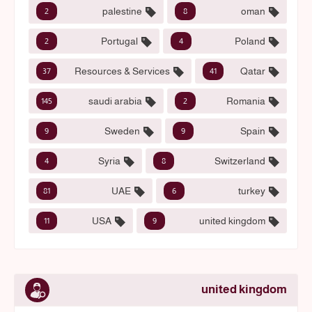
palestine
oman
2
8
Portugal
Poland
2
4
Resources & Services
Qatar
37
41
saudi arabia
Romania
145
2
Sweden
Spain
9
9
Syria
Switzerland
4
8
UAE
turkey
81
6
USA
united kingdom
11
9
united kingdom