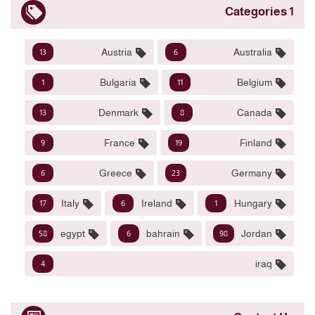
1 Categories
Austria
Australia
13
6
Bulgaria
Belgium
1
11
Denmark
Canada
13
8
France
Finland
9
19
Greece
Germany
6
23
Italy
Ireland
Hungary
17
6
1
egypt
bahrain
Jordan
58
6
98
iraq
4