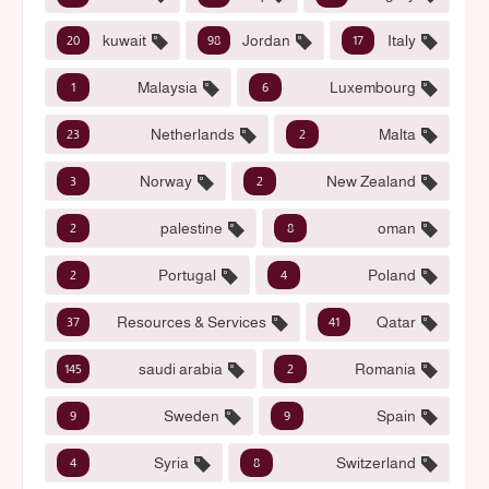
kuwait
Jordan
Italy
20
98
17
Malaysia
Luxembourg
1
6
Netherlands
Malta
23
2
Norway
New Zealand
3
2
palestine
oman
2
8
Portugal
Poland
2
4
Resources & Services
Qatar
37
41
saudi arabia
Romania
145
2
Sweden
Spain
9
9
Syria
Switzerland
4
8