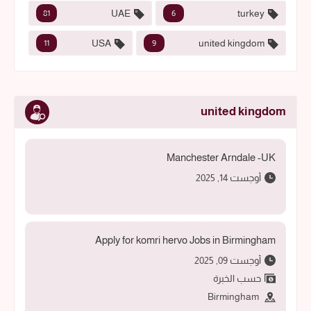
UAE
turkey
81
6
USA
united kingdom
11
9
united kingdom
Manchester Arndale -UK
أوجست 14, 2025
Apply for komri hervo Jobs in Birmingham
أوجست 09, 2025
حسب الخبرة
Birmingham