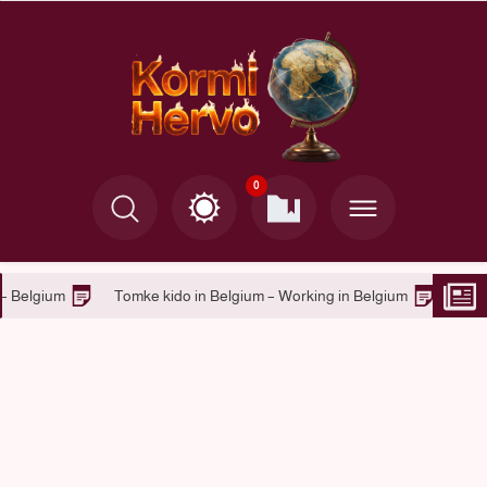
0
do in Master Ghent – Belgium
Tomke kido in Belgium – Working in