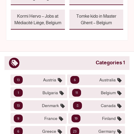
Kormi Hervo – Jobs at
Tomke kido in Master
Médiacité Liège, Belgium
Ghent – Belgium
1 Categories
Austria
Australia
13
6
Bulgaria
Belgium
1
11
Denmark
Canada
13
8
France
Finland
9
19
Greece
Germany
6
23