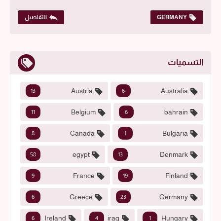
GERMANY
التفاصيل
التسميات
Austria
Australia
13
6
Belgium
bahrain
11
6
Canada
Bulgaria
8
1
egypt
Denmark
58
13
France
Finland
9
19
Greece
Germany
6
23
Ireland
iraq
Hungary
6
4
1