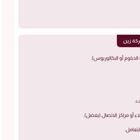
كة زين
لدبلوم أو البكالوريوس).
ت.
ء أو مراكز الاتصال (يفضل).
تعامل.