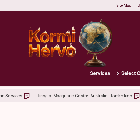
Site Map
U
Services
Select 
Applying for Tomke kido Platform Services
Hiring at Macquarie 