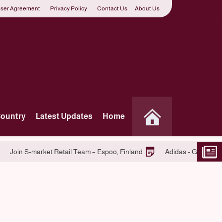
ser Agreement
Privacy Policy
Contact Us
About Us
Country
Latest Updates
Home
Centre, Australia -Tomke kido
Join S-market Retail Team – Espoo,