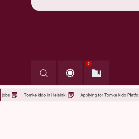
0
omke kido jobs )
Tomke kido jobs
Tomke kido in Helsinki