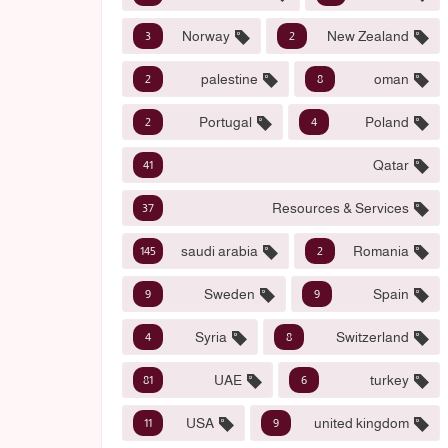
Norway
New Zealand
3
2
palestine
oman
2
8
Portugal
Poland
2
4
Qatar
41
Resources & Services
37
saudi arabia
Romania
145
2
Sweden
Spain
9
9
Syria
Switzerland
4
8
UAE
turkey
81
6
USA
united kingdom
11
9