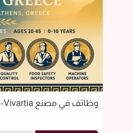
وظائف في مصنع Vivartia- فرص عمل في اثينا