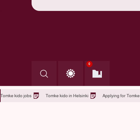
0
 Austria (Tomke kido jobs )
Tomke kido jobs
Tomke kido in H