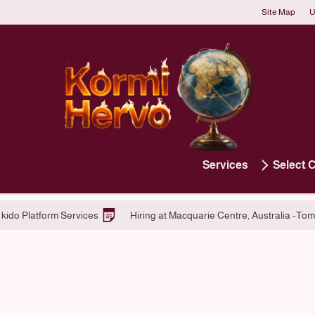
Site Map
U
Services
Select 
elsinki
Applying for Tomke kido Platform Services
Hiring a