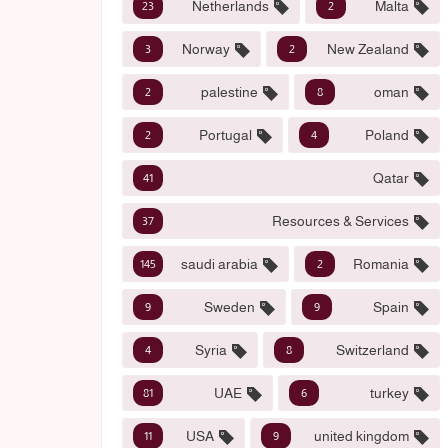
Netherlands
Malta
23
2
Norway
New Zealand
3
2
palestine
oman
2
8
Portugal
Poland
2
4
Qatar
41
Resources & Services
37
saudi arabia
Romania
145
2
Sweden
Spain
9
9
Syria
Switzerland
4
8
UAE
turkey
81
6
USA
united kingdom
11
9