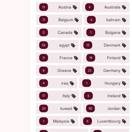
Austria
Australia
13
6
Belgium
bahrain
11
6
Canada
Bulgaria
8
1
egypt
Denmark
58
13
France
Finland
9
19
Greece
Germany
6
23
iraq
Hungary
4
1
Italy
Ireland
17
6
kuwait
Jordan
20
98
Malaysia
Luxembourg
1
6