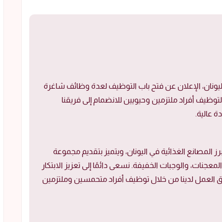
 الأغذية في اليونان، الإعلان عن فتح باب التوظيف لعدة وظائف شاغرة
لتوظيف أفراد ملتزمين وحيويين للانضمام إلى فريقنا
 عالية.
صنع Vivartia: يعد مصنع Vivartia من أبرز المصانع الغذائية في اليونان، ويتميز بتقديم مجموعة
لمعجنات، والوجبات الخفيفة. نسعى دائمًا إلى تعزيز الابتكار
يق العمل لدينا من خلال توظيف أفراد متحمسين وملتزمين