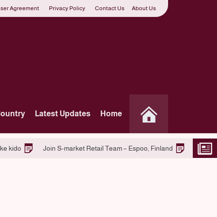
ser Agreement
Privacy Policy
Contact Us
About Us
Country
Latest Updates
Home
t Macquarie Centre, Australia -Tomke kido
Join S-market Retail Te