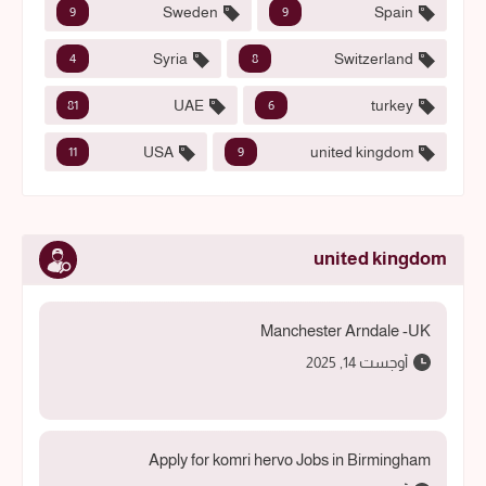
Sweden
Spain
9
9
Syria
Switzerland
4
8
UAE
turkey
81
6
USA
united kingdom
11
9
united kingdom
Manchester Arndale -UK
أوجست 14, 2025
Apply for komri hervo Jobs in Birmingham