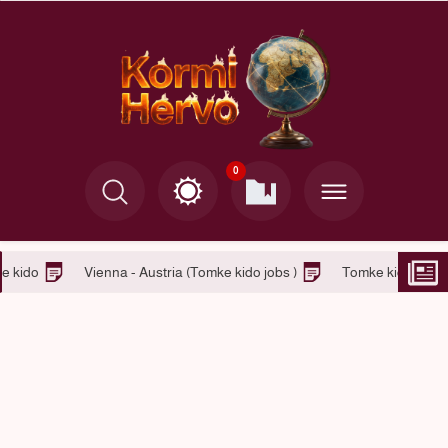
0
Jobs in Belgium – Tomke kido
Vienna - Austria (Tomke kido job