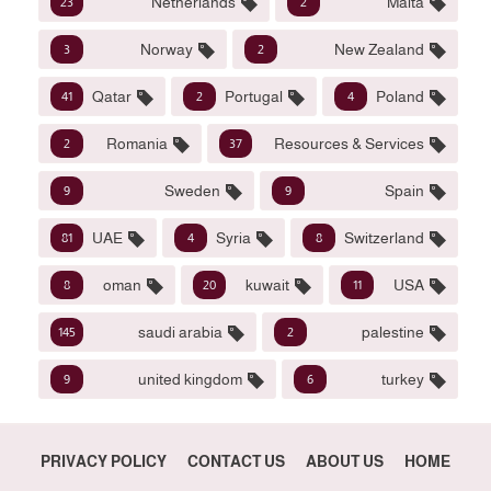
Netherlands
Malta
23
2
Norway
New Zealand
3
2
Qatar
Portugal
Poland
41
2
4
Romania
Resources & Services
2
37
Sweden
Spain
9
9
UAE
Syria
Switzerland
81
4
8
oman
kuwait
USA
8
20
11
saudi arabia
palestine
145
2
united kingdom
turkey
9
6
PRIVACY POLICY
CONTACT US
ABOUT US
HOME