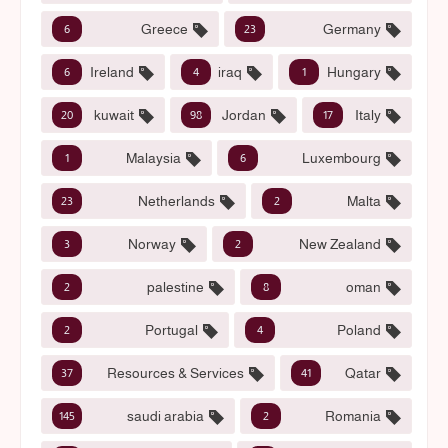
Greece
Germany
6
23
Ireland
iraq
Hungary
6
4
1
kuwait
Jordan
Italy
20
98
17
Malaysia
Luxembourg
1
6
Netherlands
Malta
23
2
Norway
New Zealand
3
2
palestine
oman
2
8
Portugal
Poland
2
4
Resources & Services
Qatar
37
41
saudi arabia
Romania
145
2