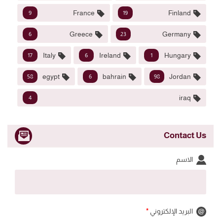
France
Finland
9
19
Greece
Germany
6
23
Italy
Ireland
Hungary
17
6
1
egypt
bahrain
Jordan
58
6
98
iraq
4
Contact Us
الاسم
البريد الإلكتروني
*