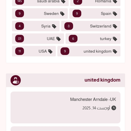
saudi arabia
Romania
145
2
Sweden
Spain
9
9
Syria
Switzerland
4
8
UAE
turkey
81
6
USA
united kingdom
11
9
united kingdom
Manchester Arndale -UK
أوجست 14, 2025