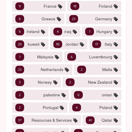
France
Finland
9
19
Greece
Germany
6
23
Ireland
iraq
Hungary
6
4
1
kuwait
Jordan
Italy
20
98
17
Malaysia
Luxembourg
1
6
Netherlands
Malta
23
2
Norway
New Zealand
3
2
palestine
oman
2
8
Portugal
Poland
2
4
Resources & Services
Qatar
37
41