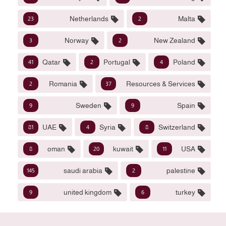
Netherlands
Malta
23
2
Norway
New Zealand
3
2
Qatar
Portugal
Poland
41
2
4
Romania
Resources & Services
2
37
Sweden
Spain
9
9
UAE
Syria
Switzerland
81
4
8
oman
kuwait
USA
8
20
11
saudi arabia
palestine
145
2
united kingdom
turkey
9
6