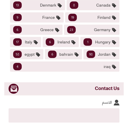
Denmark
Canada
13
8
France
Finland
9
19
Greece
Germany
6
23
Italy
Ireland
Hungary
17
6
1
egypt
bahrain
Jordan
58
6
98
iraq
4
Contact Us
الاسم