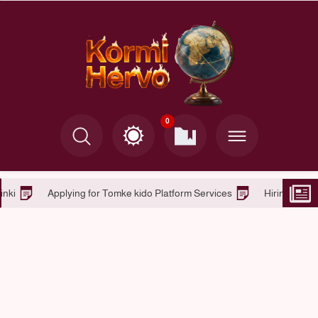
0
Tomke kido in Helsinki
Applying for Tomke kido Platform Se