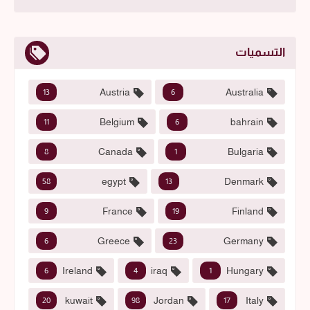
التسميات
Austria
Australia
13
6
Belgium
bahrain
11
6
Canada
Bulgaria
8
1
egypt
Denmark
58
13
France
Finland
9
19
Greece
Germany
6
23
Ireland
iraq
Hungary
6
4
1
kuwait
Jordan
Italy
20
98
17