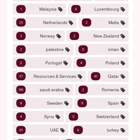
Malaysia
Luxembourg
1
6
Netherlands
Malta
23
2
Norway
New Zealand
3
2
palestine
oman
2
8
Portugal
Poland
2
4
Resources & Services
Qatar
37
41
saudi arabia
Romania
145
2
Sweden
Spain
9
9
Syria
Switzerland
4
8
UAE
turkey
81
6