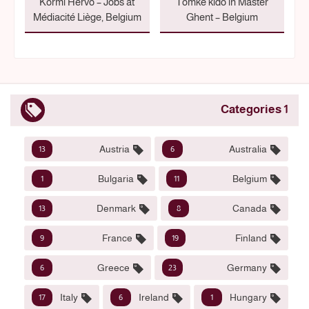
Kormi Hervo – Jobs at
Tomke kido in Master
Médiacité Liège, Belgium
Ghent – Belgium
1 Categories
Austria
Australia
13
6
Bulgaria
Belgium
1
11
Denmark
Canada
13
8
France
Finland
9
19
Greece
Germany
6
23
Italy
Ireland
Hungary
17
6
1