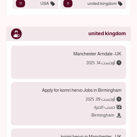
USA
united kingdom
11
9
united kingdom
Manchester Arndale -UK
أوجست 14, 2025
Apply for komri hervo Jobs in Birmingham
أوجست 09, 2025
حسب الخبرة
Birmingham
kormi hervo in Manchester - UK