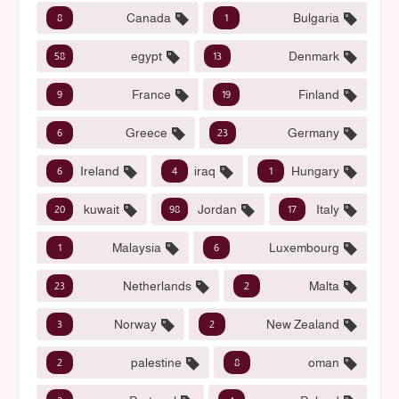
Canada
Bulgaria
8
1
egypt
Denmark
58
13
France
Finland
9
19
Greece
Germany
6
23
Ireland
iraq
Hungary
6
4
1
kuwait
Jordan
Italy
20
98
17
Malaysia
Luxembourg
1
6
Netherlands
Malta
23
2
Norway
New Zealand
3
2
palestine
oman
2
8