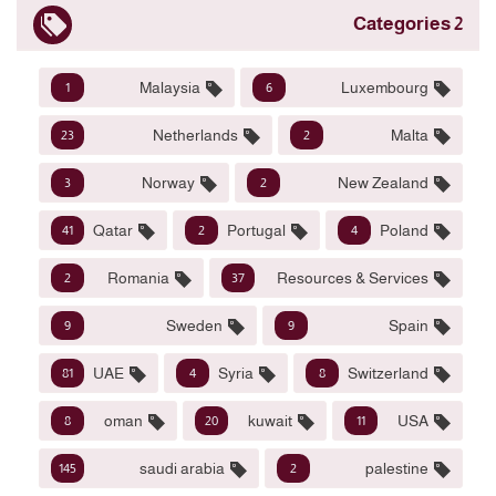
2 Categories
Malaysia
Luxembourg
1
6
Netherlands
Malta
23
2
Norway
New Zealand
3
2
Qatar
Portugal
Poland
41
2
4
Romania
Resources & Services
2
37
Sweden
Spain
9
9
UAE
Syria
Switzerland
81
4
8
oman
kuwait
USA
8
20
11
saudi arabia
palestine
145
2