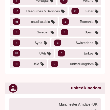
Portugal
Poland
2
4
Resources & Services
Qatar
37
41
saudi arabia
Romania
145
2
Sweden
Spain
9
9
Syria
Switzerland
4
8
UAE
turkey
81
6
USA
united kingdom
11
9
united kingdom
Manchester Arndale -UK