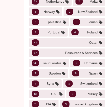
Netherlands
Malta
23
2
Norway
New Zealand
3
2
palestine
oman
2
8
Portugal
Poland
2
4
Qatar
41
Resources & Services
37
saudi arabia
Romania
145
2
Sweden
Spain
9
9
Syria
Switzerland
4
8
UAE
turkey
81
6
USA
united kingdom
11
9