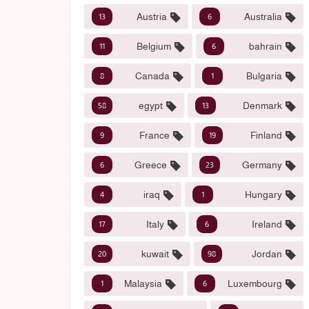
Austria
Australia
13
6
Belgium
bahrain
11
6
Canada
Bulgaria
8
1
egypt
Denmark
58
13
France
Finland
9
19
Greece
Germany
6
23
iraq
Hungary
4
1
Italy
Ireland
17
6
kuwait
Jordan
20
98
Malaysia
Luxembourg
1
6