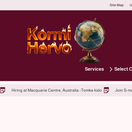
Site Map
U
Services
Select 
mke kido Platform Services
Hiring at Macquarie Centre, Australia 