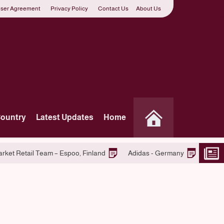
ser Agreement
Privacy Policy
Contact Us
About Us
Country
Latest Updates
Home
-Tomke kido
Join S-market Retail Team – Espoo, Finland
Adi