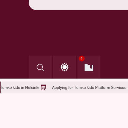
0
Tomke kido jobs
Tomke kido in Helsinki
Applying for To