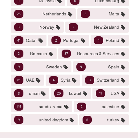
Malaysia
Luxembourg
1
6
Netherlands
Malta
23
2
Norway
New Zealand
3
2
Qatar
Portugal
Poland
41
2
4
Romania
Resources & Services
2
37
Sweden
Spain
9
9
UAE
Syria
Switzerland
81
4
8
oman
kuwait
USA
8
20
11
saudi arabia
palestine
145
2
united kingdom
turkey
9
6