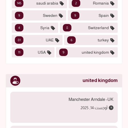
saudi arabia
Romania
145
2
Sweden
Spain
9
9
Syria
Switzerland
4
8
UAE
turkey
81
6
USA
united kingdom
11
9
united kingdom
Manchester Arndale -UK
أوجست 14, 2025