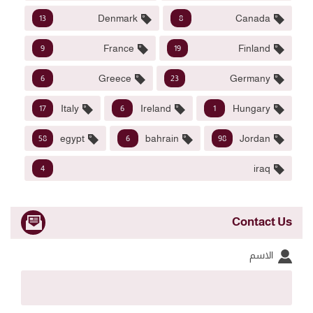
Denmark
Canada
13
8
France
Finland
9
19
Greece
Germany
6
23
Italy
Ireland
Hungary
17
6
1
egypt
bahrain
Jordan
58
6
98
iraq
4
Contact Us
الاسم