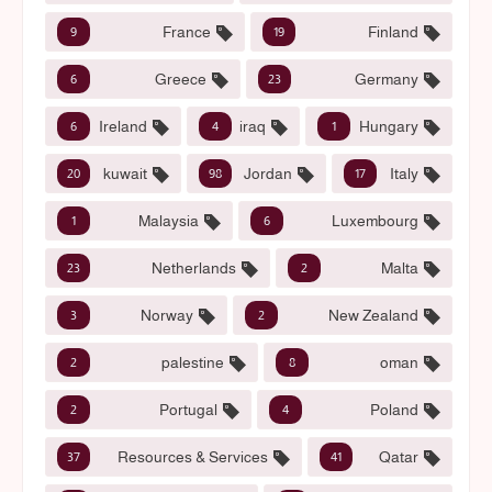
France
Finland
9
19
Greece
Germany
6
23
Ireland
iraq
Hungary
6
4
1
kuwait
Jordan
Italy
20
98
17
Malaysia
Luxembourg
1
6
Netherlands
Malta
23
2
Norway
New Zealand
3
2
palestine
oman
2
8
Portugal
Poland
2
4
Resources & Services
Qatar
37
41