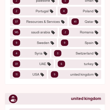
palestine
oman
2
8
Portugal
Poland
2
4
Resources & Services
Qatar
37
41
saudi arabia
Romania
145
2
Sweden
Spain
9
9
Syria
Switzerland
4
8
UAE
turkey
81
6
USA
united kingdom
11
9
united kingdom