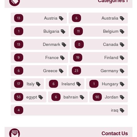
1 Categories
Austria
Australia
13
6
Bulgaria
Belgium
1
11
Denmark
Canada
13
8
France
Finland
9
19
Greece
Germany
6
23
Italy
Ireland
Hungary
17
6
1
egypt
bahrain
Jordan
58
6
98
iraq
4
Contact Us