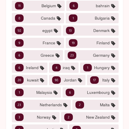
Belgium
bahrain
11
6
Canada
Bulgaria
8
1
egypt
Denmark
58
13
France
Finland
9
19
Greece
Germany
6
23
Ireland
iraq
Hungary
6
4
1
kuwait
Jordan
Italy
20
98
17
Malaysia
Luxembourg
1
6
Netherlands
Malta
23
2
Norway
New Zealand
3
2