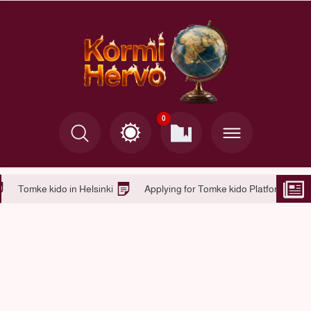
0
Tomke kido jobs
Tomke kido in Helsinki
Applying for To