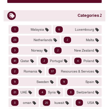
2 Categories
Malaysia
Luxembourg
1
6
Netherlands
Malta
23
2
Norway
New Zealand
3
2
Qatar
Portugal
Poland
41
2
4
Romania
Resources & Services
2
37
Sweden
Spain
9
9
UAE
Syria
Switzerland
81
4
8
oman
kuwait
USA
8
20
11