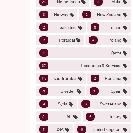
Netherlands
Malta
23
2
Norway
New Zealand
3
2
palestine
oman
2
8
Portugal
Poland
2
4
Qatar
41
Resources & Services
37
saudi arabia
Romania
145
2
Sweden
Spain
9
9
Syria
Switzerland
4
8
UAE
turkey
81
6
USA
united kingdom
11
9