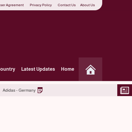
ser Agreement
Privacy Policy
Contact Us
About Us
Country
Latest Updates
Home
l Team – Espoo, Finland
Adidas - Germany