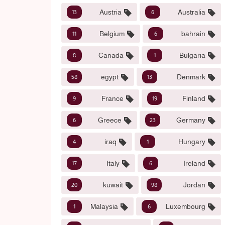
Austria
Australia
13
6
Belgium
bahrain
11
6
Canada
Bulgaria
8
1
egypt
Denmark
58
13
France
Finland
9
19
Greece
Germany
6
23
iraq
Hungary
4
1
Italy
Ireland
17
6
kuwait
Jordan
20
98
Malaysia
Luxembourg
1
6