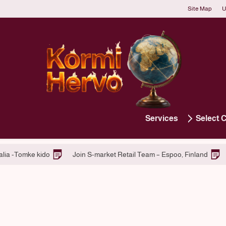
Site Map
U
Services
Select 
ng at Macquarie Centre, Australia -Tomke kido
Join S-market Retai