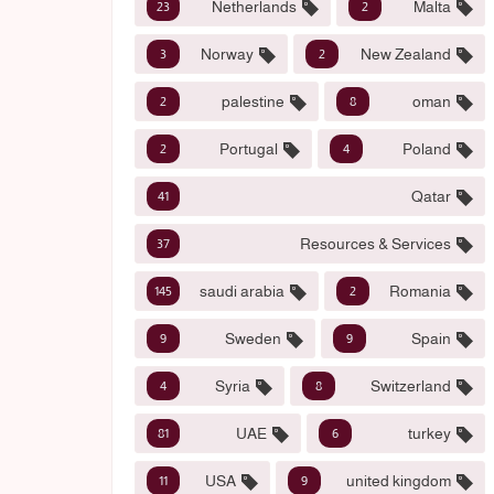
Netherlands
Malta
23
2
Norway
New Zealand
3
2
palestine
oman
2
8
Portugal
Poland
2
4
Qatar
41
Resources & Services
37
saudi arabia
Romania
145
2
Sweden
Spain
9
9
Syria
Switzerland
4
8
UAE
turkey
81
6
USA
united kingdom
11
9