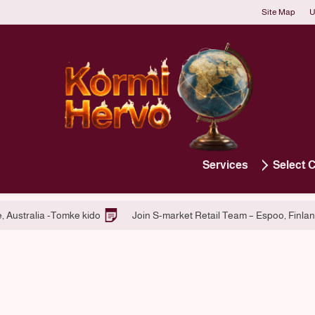
Site Map
U
Services
Select 
Hiring at Macquarie Centre, Australia -Tomke kido
Join S-market R