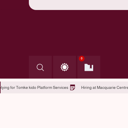
0
kido in Helsinki
Applying for Tomke kido Platform Services