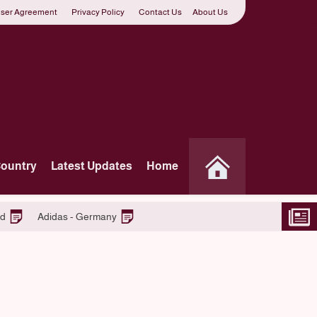
ser Agreement
Privacy Policy
Contact Us
About Us
Country
Latest Updates
Home
etail Team – Espoo, Finland
Adidas - Germany