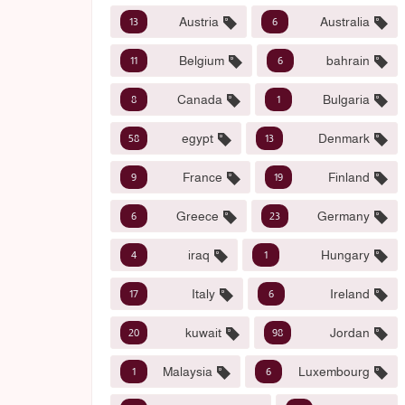
Austria
Australia
13
6
Belgium
bahrain
11
6
Canada
Bulgaria
8
1
egypt
Denmark
58
13
France
Finland
9
19
Greece
Germany
6
23
iraq
Hungary
4
1
Italy
Ireland
17
6
kuwait
Jordan
20
98
Malaysia
Luxembourg
1
6