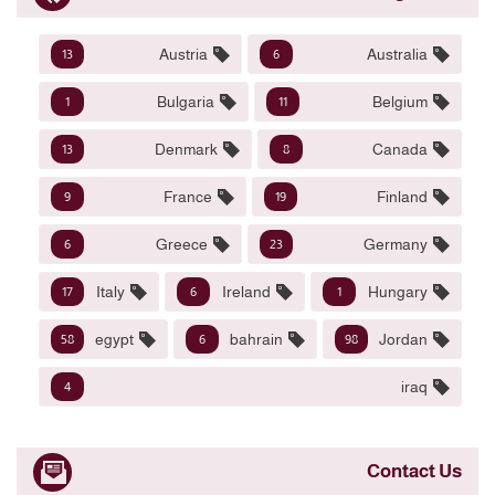
Austria
Australia
13
6
Bulgaria
Belgium
1
11
Denmark
Canada
13
8
France
Finland
9
19
Greece
Germany
6
23
Italy
Ireland
Hungary
17
6
1
egypt
bahrain
Jordan
58
6
98
iraq
4
Contact Us