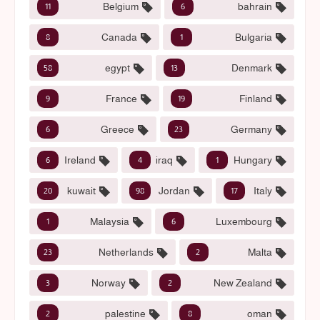
Belgium
bahrain
11
6
Canada
Bulgaria
8
1
egypt
Denmark
58
13
France
Finland
9
19
Greece
Germany
6
23
Ireland
iraq
Hungary
6
4
1
kuwait
Jordan
Italy
20
98
17
Malaysia
Luxembourg
1
6
Netherlands
Malta
23
2
Norway
New Zealand
3
2
palestine
oman
2
8