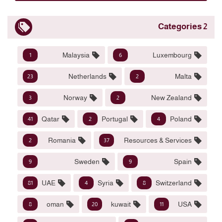
2 Categories
Malaysia
Luxembourg
1
6
Netherlands
Malta
23
2
Norway
New Zealand
3
2
Qatar
Portugal
Poland
41
2
4
Romania
Resources & Services
2
37
Sweden
Spain
9
9
UAE
Syria
Switzerland
81
4
8
oman
kuwait
USA
8
20
11