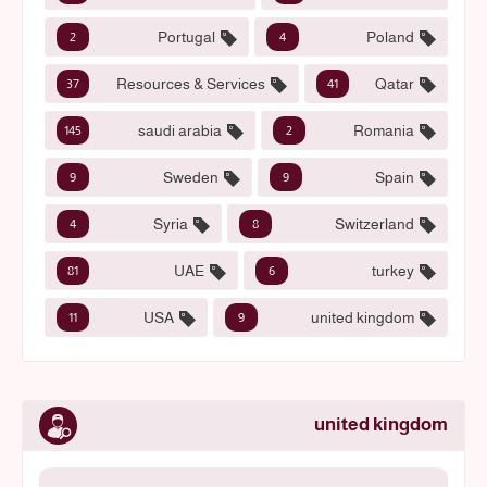
Portugal
Poland
2
4
Resources & Services
Qatar
37
41
saudi arabia
Romania
145
2
Sweden
Spain
9
9
Syria
Switzerland
4
8
UAE
turkey
81
6
USA
united kingdom
11
9
united kingdom